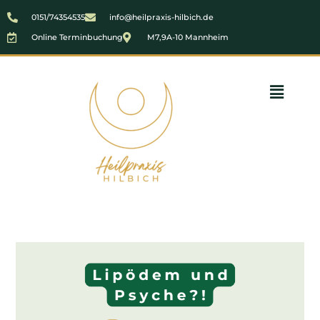
0151/74354535
info@heilpraxis-hilbich.de
Online Terminbuchung
M7,9A-10 Mannheim