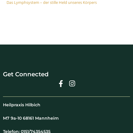
Das Lymphsystem – der stille Held unseres Körpers
Get Connected
Heilpraxis Hilbich
M7 9a-10 68161 Mannheim
Telefon: 0151/74354535