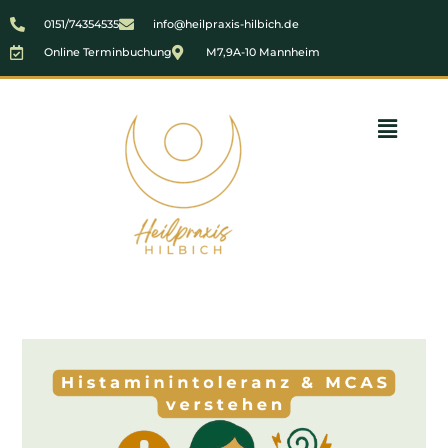
0151/74354535
info@heilpraxis-hilbich.de
Online Terminbuchung
M7,9A-10 Mannheim