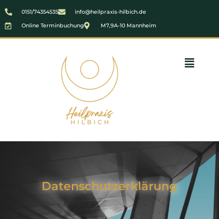
0151/74354535
info@heilpraxis-hilbich.de
Online Terminbuchung
M7,9A-10 Mannheim
Datenschutzerklärung