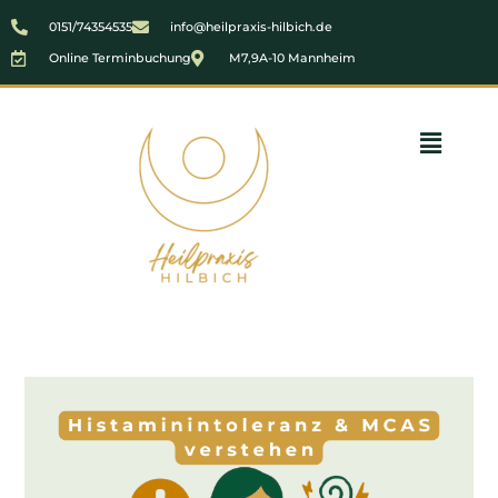
0151/74354535
info@heilpraxis-hilbich.de
Online Terminbuchung
M7,9A-10 Mannheim