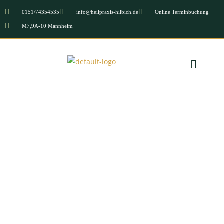
0151/74354535
info@heilpraxis-hilbich.de
Online Terminbuchung
M7,9A-10 Mannheim