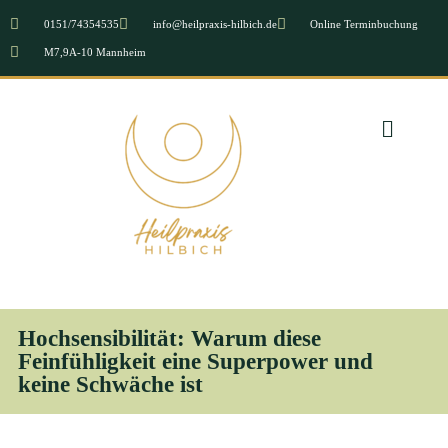
0151/74354535
info@heilpraxis-hilbich.de
Online Terminbuchung
M7,9A-10 Mannheim
Hochsensibilität: Warum diese
Feinfühligkeit eine Superpower und
keine Schwäche ist